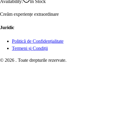
Availability
:
In Stock
Creăm experiențe extraordinare
Juridic
Politică de Confidențialitate
Termeni și Condiții
©
2026
.
Toate drepturile rezervate.