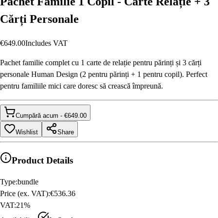
Pachet Familie 1 Copil - Carte Relație + 3
Cărți Personale
€649.00
Includes VAT
Pachet familie complet cu 1 carte de relație pentru părinți și 3 cărți
personale Human Design (2 pentru părinți + 1 pentru copil). Perfect
pentru familiile mici care doresc să crească împreună.
Cumpără acum
- €
649.00
Wishlist
Share
Product Details
Type
:
bundle
Price (ex. VAT)
:
€536.36
VAT
:
21
%