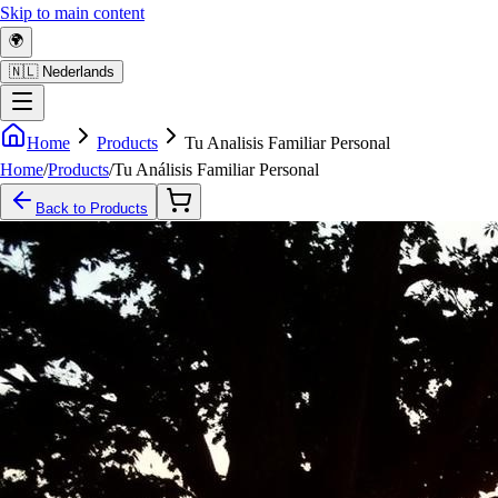
Skip to main content
🌍
🇳🇱 Nederlands
Home
Products
Tu Analisis Familiar Personal
Home
/
Products
/
Tu Análisis Familiar Personal
Back to Products