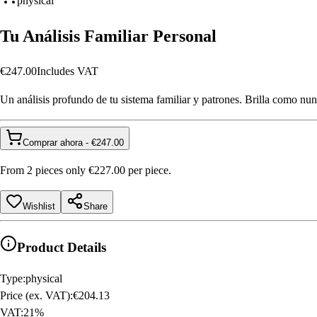
physical
Tu Análisis Familiar Personal
€247.00
Includes VAT
Un análisis profundo de tu sistema familiar y patrones. Brilla como n
Comprar ahora
- €
247.00
From
2
pieces
only
€227.00
per piece
.
Wishlist
Share
Product Details
Type
:
physical
Price (ex. VAT)
:
€204.13
VAT
:
21
%